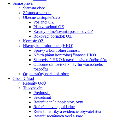
Samospráva
Starosta obce
Zástupca starostu
Obecné zastupiteľstvo
Poslanci OZ
Plán zasadnutí OZ
Zásady odmeňovania poslancov OZ
Rokovací poriadok OZ
Komisie OZ
Hlavný kontrolór obce (HKO)
Správy z kontrolnej činnosti
Návrh plánu kontrolnej činnosti HKO
Stanoviská HKO k návrhu záverečného účtu
Odborné stanoviská k návrhu viacročného
rozpočtu
Organizačný poriadok obce
Obecný úrad
Referáty OcÚ
Tu vybavíte
Prednosta
Sekretariát
Referát daní a poplatkov, byty
Referát hlavnej pokladne
Referát matriky a evidencie obyvateľstva
Referát sociálnych vecí a PaM