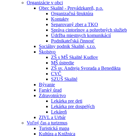
Organizácie v obci
Obec Skalité - Prevádzkareň, p.o.
Organizačná štruktúra
Kontakty
Separovaný zber a TKO
Správa cintorínov a pohrebných služieb
Údržba miestnych komunikácií
Podnikateľská činnosť
Sociálny podnik Skalité, s.r.o.
Školstvo
ZŠ s MŠ Skalité Kudlov
MŠ ústredie
ZŠ sv. Andreja Svorada a Benedikta
CVČ
SZUŠ Skalité
Bývanie
Farský úrad
Zdravotníctvo
Lekárka pre deti
Lekárka pre dospelých
Lekáreň
ZIVL a Urbár
Voľný čas a turizmus
Turistická mapa
Kultúra a Knižnica