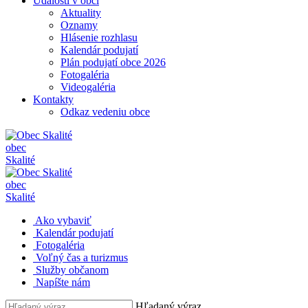
Udalosti v obci
Aktuality
Oznamy
Hlásenie rozhlasu
Kalendár podujatí
Plán podujatí obce 2026
Fotogaléria
Videogaléria
Kontakty
Odkaz vedeniu obce
obec
Skalité
obec
Skalité
Ako vybaviť
Kalendár podujatí
Fotogaléria
Voľný čas a turizmus
Služby občanom
Napíšte nám
Hľadaný výraz