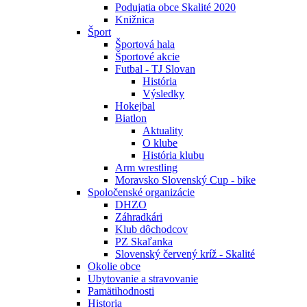
Podujatia obce Skalité 2020
Knižnica
Šport
Športová hala
Športové akcie
Futbal - TJ Slovan
História
Výsledky
Hokejbal
Biatlon
Aktuality
O klube
História klubu
Arm wrestling
Moravsko Slovenský Cup - bike
Spoločenské organizácie
DHZO
Záhradkári
Klub dôchodcov
PZ Skaľanka
Slovenský červený kríž - Skalité
Okolie obce
Ubytovanie a stravovanie
Pamätihodnosti
Historia