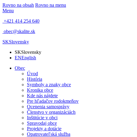
Rovno na obsah
Rovno na menu
Menu
+421 414 254 640
obec@skalite.sk
SK
Slovensky
SK
Slovensky
EN
English
Obec
Úvod
História
Symboly a znaky obce
Kronika obce
Kde nás nájdete
Pre hľadačov rodokmeňov
Ocenenia samosprávy
Členstvo v organizáciách
Inštitúcie v obci
Spravodaj obce
Projekty a dotácie
Opatrovateľská služba