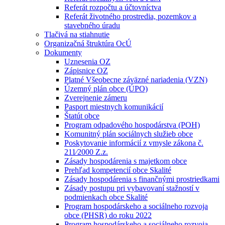
Referát rozpočtu a účtovníctva
Referát životného prostredia, pozemkov a
stavebného úradu
Tlačivá na stiahnutie
Organizačná štruktúra OcÚ
Dokumenty
Uznesenia OZ
Zápisnice OZ
Platné Všeobecne záväzné nariadenia (VZN)
Územný plán obce (ÚPO)
Zverejnenie zámeru
Pasport miestnych komunikácií
Štatút obce
Program odpadového hospodárstva (POH)
Komunitný plán sociálnych služieb obce
Poskytovanie informácií z vmysle zákona č.
211⁄2000 Z.z.
Zásady hospodárenia s majetkom obce
Prehľad kompetencií obce Skalité
Zásady hospodárenia s finančnými prostriedkami
Zásady postupu pri vybavovaní stažností v
podmienkach obce Skalité
Program hospodárskeho a sociálneho rozvoja
obce (PHSR) do roku 2022
Program hospodárskeho a sociálneho rozvoja