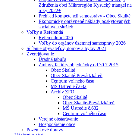
Združenia obcí Mikroregión Kysucký triangel na
roky 2022+
Prehľad kompetencií samosprávy - Obec Skalité
Ekonomicky oprávnené náklady poskytovaných
sociálnych služieb
Voľby a Referendá
Referendum 2026
Voľby do orgánov územnej samosprávy 2026
Sčítanie obyvateľov, domov a bytov 2021
Zverejňovanie
Úradná tabuľa
Zmluvy faktúry objednávky od 30.7.2015
Obec Skalité
Obec Skalité-Prevádzkáreň
Centrum voľného času
MŠ Ústredie č.632
Archiv ZFO
Obec Skalité
Obec Skalité-Prevádzkáreň
MŠ Ústredie č.632
Centrum voľného času
Verejné obstarávanie
Hospodárenie obce
Pozemkové úpravy