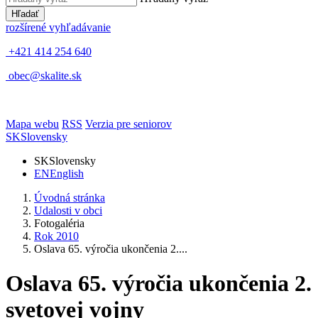
Hľadať
rozšírené vyhľadávanie
+421 414 254 640
obec@skalite.sk
Mapa webu
RSS
Verzia pre seniorov
SK
Slovensky
SK
Slovensky
EN
English
Úvodná stránka
Udalosti v obci
Fotogaléria
Rok 2010
Oslava 65. výročia ukončenia 2....
Oslava 65. výročia ukončenia 2.
svetovej vojny