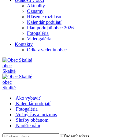
Udalosti v obci
Aktuality
Oznamy
Hlásenie rozhlasu
Kalendár podujatí
Plán podujatí obce 2026
Fotogaléria
Videogaléria
Kontakty
Odkaz vedeniu obce
obec
Skalité
obec
Skalité
Ako vybaviť
Kalendár podujatí
Fotogaléria
Voľný čas a turizmus
Služby občanom
Napíšte nám
Hľadaný výraz