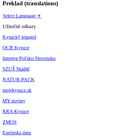
Preklad (translations)
Select Language
▼
Užitočné odkazy
Kysucký triangel
OCR Kysuce
Interreg Poľsko-Slovensko
SZUŠ Skalité
NATUR-PACK
mojekysuce.sk
MY noviny
RRA Kysuce
ZMOS
Európska únia