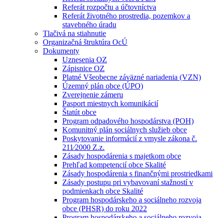
Referát rozpočtu a účtovníctva
Referát životného prostredia, pozemkov a
stavebného úradu
Tlačivá na stiahnutie
Organizačná štruktúra OcÚ
Dokumenty
Uznesenia OZ
Zápisnice OZ
Platné Všeobecne záväzné nariadenia (VZN)
Územný plán obce (ÚPO)
Zverejnenie zámeru
Pasport miestnych komunikácií
Štatút obce
Program odpadového hospodárstva (POH)
Komunitný plán sociálnych služieb obce
Poskytovanie informácií z vmysle zákona č.
211⁄2000 Z.z.
Zásady hospodárenia s majetkom obce
Prehľad kompetencií obce Skalité
Zásady hospodárenia s finančnými prostriedkami
Zásady postupu pri vybavovaní stažností v
podmienkach obce Skalité
Program hospodárskeho a sociálneho rozvoja
obce (PHSR) do roku 2022
Program hospodárskeho a sociálneho rozvoja