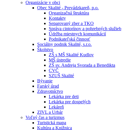
Organizácie v obci
Obec Skalité - Prevádzkareň, p.o.
Organizačná štruktúra
Kontakty
Separovaný zber a TKO
Správa cintorínov a pohrebných služieb
Údržba miestnych komunikácií
Podnikateľská činnosť
Sociálny podnik Skalité, s.r.o.
Školstvo
ZŠ s MŠ Skalité Kudlov
MŠ ústredie
ZŠ sv. Andreja Svorada a Benedikta
CVČ
SZUŠ Skalité
Bývanie
Farský úrad
Zdravotníctvo
Lekárka pre deti
Lekárka pre dospelých
Lekáreň
ZIVL a Urbár
Voľný čas a turizmus
Turistická mapa
Kultúra a Knižnica