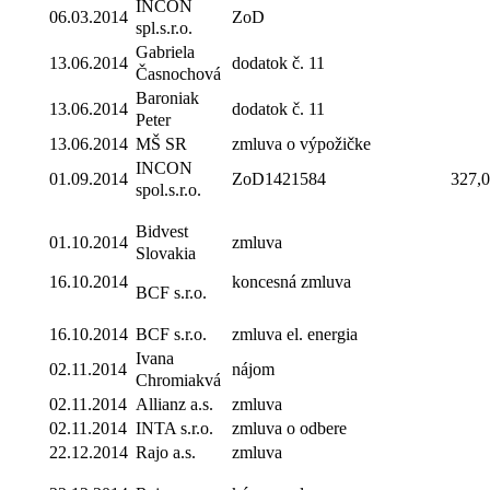
INCON
06.03.2014
ZoD
spl.s.r.o.
Gabriela
13.06.2014
dodatok č. 11
Časnochová
Baroniak
13.06.2014
dodatok č. 11
Peter
13.06.2014
MŠ SR
zmluva o výpožičke
INCON
01.09.2014
ZoD1421584
327,
spol.s.r.o.
Bidvest
01.10.2014
zmluva
Slovakia
16.10.2014
koncesná zmluva
BCF s.r.o.
16.10.2014
BCF s.r.o.
zmluva el. energia
Ivana
02.11.2014
nájom
Chromiakvá
02.11.2014
Allianz a.s.
zmluva
02.11.2014
INTA s.r.o.
zmluva o odbere
22.12.2014
Rajo a.s.
zmluva