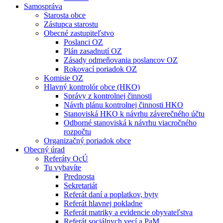
Samospráva
Starosta obce
Zástupca starostu
Obecné zastupiteľstvo
Poslanci OZ
Plán zasadnutí OZ
Zásady odmeňovania poslancov OZ
Rokovací poriadok OZ
Komisie OZ
Hlavný kontrolór obce (HKO)
Správy z kontrolnej činnosti
Návrh plánu kontrolnej činnosti HKO
Stanoviská HKO k návrhu záverečného účtu
Odborné stanoviská k návrhu viacročného
rozpočtu
Organizačný poriadok obce
Obecný úrad
Referáty OcÚ
Tu vybavíte
Prednosta
Sekretariát
Referát daní a poplatkov, byty
Referát hlavnej pokladne
Referát matriky a evidencie obyvateľstva
Referát sociálnych vecí a PaM