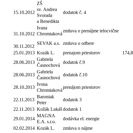
ZŠ
sv. Andrea
15.10.2012
dodatok č. 4
Svorada
a Benedikta
Ivana
zmluva o prenájme telocvične
31.10.2012
Chromiaková
SEVAK a.s.
zmluva o odbere
30.11.2012
25.01.2013
Kozák L.
prenajom priestorov
174,
Gabriela
28.06.2013
dodatok č.9
Časnochová
Gabriela
28.06.2013
dodatok č.10
Časnochová
Ivona
28.10.2013
prenájom priestorov
Chromiaková
Baroniak
22.11.2013
dodatok 3
Peter
22.11.2013
Kožák Lukáš
dodatok 1
MAGNA
29.01.2014
dodávka el. energie
E.A. s.r.o.
02.02.2014
Kozák L.
zmluva o nájme