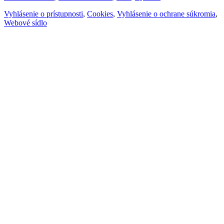
Vyhlásenie o prístupnosti
,
Cookies
,
Vyhlásenie o ochrane súkromia
,
Webové sídlo