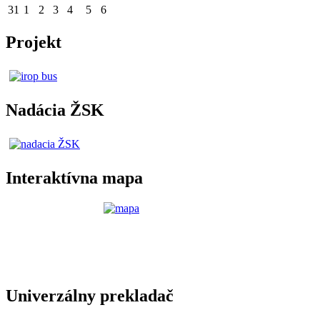
31
1
2
3
4
5
6
Projekt
Nadácia ŽSK
Interaktívna mapa
Univerzálny prekladač