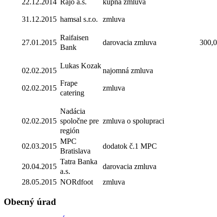
22.12.2014
Rajo a.s.
kúpna zmluva
31.12.2015
hamsal s.r.o.
zmluva
Raifaisen
27.01.2015
darovacia zmluva
300,
Bank
Lukas Kozak
02.02.2015
najomná zmluva
Frape
02.02.2015
zmluva
catering
Nadácia
02.02.2015
spoločne pre
zmluva o spolupraci
región
MPC
02.03.2015
dodatok č.1 MPC
Bratislava
Tatra Banka
20.04.2015
darovacia zmluva
a.s.
28.05.2015
NORdfoot
zmluva
Obecný úrad