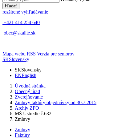
Hľadať
rozšírené vyhľadávanie
+421 414 254 640
obec@skalite.sk
Mapa webu
RSS
Verzia pre seniorov
SK
Slovensky
SK
Slovensky
EN
English
Úvodná stránka
Obecný úrad
Zverejňovanie
Zmluvy faktúry objednávky od 30.7.2015
Archiv ZFO
MŠ Ústredie č.632
Zmluvy
Zmluvy
Faktúry