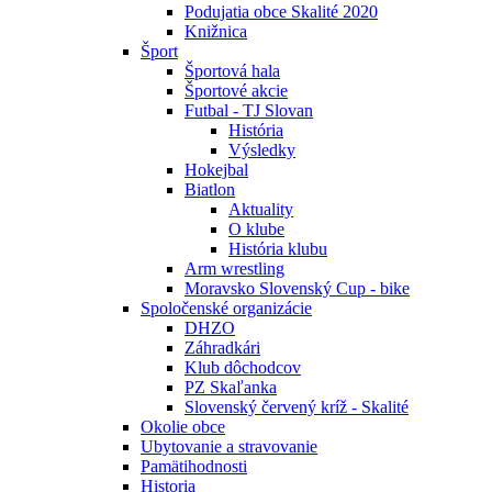
Podujatia obce Skalité 2020
Knižnica
Šport
Športová hala
Športové akcie
Futbal - TJ Slovan
História
Výsledky
Hokejbal
Biatlon
Aktuality
O klube
História klubu
Arm wrestling
Moravsko Slovenský Cup - bike
Spoločenské organizácie
DHZO
Záhradkári
Klub dôchodcov
PZ Skaľanka
Slovenský červený kríž - Skalité
Okolie obce
Ubytovanie a stravovanie
Pamätihodnosti
Historia