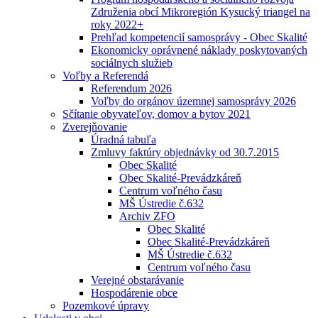
Združenia obcí Mikroregión Kysucký triangel na
roky 2022+
Prehľad kompetencií samosprávy - Obec Skalité
Ekonomicky oprávnené náklady poskytovaných
sociálnych služieb
Voľby a Referendá
Referendum 2026
Voľby do orgánov územnej samosprávy 2026
Sčítanie obyvateľov, domov a bytov 2021
Zverejňovanie
Úradná tabuľa
Zmluvy faktúry objednávky od 30.7.2015
Obec Skalité
Obec Skalité-Prevádzkáreň
Centrum voľného času
MŠ Ústredie č.632
Archiv ZFO
Obec Skalité
Obec Skalité-Prevádzkáreň
MŠ Ústredie č.632
Centrum voľného času
Verejné obstarávanie
Hospodárenie obce
Pozemkové úpravy