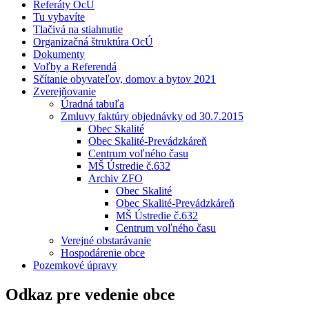
Referáty OcÚ
Tu vybavíte
Tlačivá na stiahnutie
Organizačná štruktúra OcÚ
Dokumenty
Voľby a Referendá
Sčítanie obyvateľov, domov a bytov 2021
Zverejňovanie
Úradná tabuľa
Zmluvy faktúry objednávky od 30.7.2015
Obec Skalité
Obec Skalité-Prevádzkáreň
Centrum voľného času
MŠ Ústredie č.632
Archiv ZFO
Obec Skalité
Obec Skalité-Prevádzkáreň
MŠ Ústredie č.632
Centrum voľného času
Verejné obstarávanie
Hospodárenie obce
Pozemkové úpravy
Odkaz pre vedenie obce