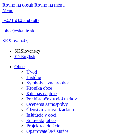
Rovno na obsah
Rovno na menu
Menu
+421 414 254 640
obec@skalite.sk
SK
Slovensky
SK
Slovensky
EN
English
Obec
Úvod
História
Symboly a znaky obce
Kronika obce
Kde nás nájdete
Pre hľadačov rodokmeňov
Ocenenia samosprávy
Členstvo v organizáciách
Inštitúcie v obci
Spravodaj obce
Projekty a dotácie
Opatrovateľská služba