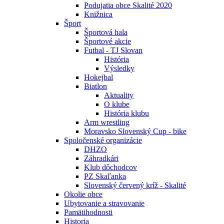
Podujatia obce Skalité 2020
Knižnica
Šport
Športová hala
Športové akcie
Futbal - TJ Slovan
História
Výsledky
Hokejbal
Biatlon
Aktuality
O klube
História klubu
Arm wrestling
Moravsko Slovenský Cup - bike
Spoločenské organizácie
DHZO
Záhradkári
Klub dôchodcov
PZ Skaľanka
Slovenský červený kríž - Skalité
Okolie obce
Ubytovanie a stravovanie
Pamätihodnosti
Historia