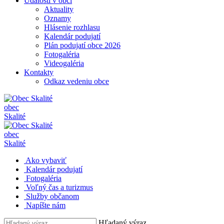
Udalosti v obci
Aktuality
Oznamy
Hlásenie rozhlasu
Kalendár podujatí
Plán podujatí obce 2026
Fotogaléria
Videogaléria
Kontakty
Odkaz vedeniu obce
obec
Skalité
obec
Skalité
Ako vybaviť
Kalendár podujatí
Fotogaléria
Voľný čas a turizmus
Služby občanom
Napíšte nám
Hľadaný výraz