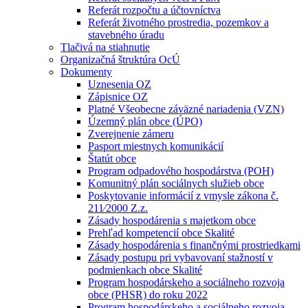
Referát rozpočtu a účtovníctva
Referát životného prostredia, pozemkov a
stavebného úradu
Tlačivá na stiahnutie
Organizačná štruktúra OcÚ
Dokumenty
Uznesenia OZ
Zápisnice OZ
Platné Všeobecne záväzné nariadenia (VZN)
Územný plán obce (ÚPO)
Zverejnenie zámeru
Pasport miestnych komunikácií
Štatút obce
Program odpadového hospodárstva (POH)
Komunitný plán sociálnych služieb obce
Poskytovanie informácií z vmysle zákona č.
211⁄2000 Z.z.
Zásady hospodárenia s majetkom obce
Prehľad kompetencií obce Skalité
Zásady hospodárenia s finančnými prostriedkami
Zásady postupu pri vybavovaní stažností v
podmienkach obce Skalité
Program hospodárskeho a sociálneho rozvoja
obce (PHSR) do roku 2022
Program hospodárskeho a sociálneho rozvoja