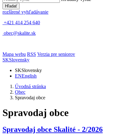
Hľadať
rozšírené vyhľadávanie
+421 414 254 640
obec@skalite.sk
Mapa webu
RSS
Verzia pre seniorov
SK
Slovensky
SK
Slovensky
EN
English
Úvodná stránka
Obec
Spravodaj obce
Spravodaj obce
Spravodaj obce Skalité - 2/2026