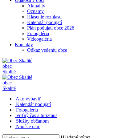
Udalosti v obci
Aktuality
Oznamy
Hlásenie rozhlasu
Kalendár podujatí
Plán podujatí obce 2026
Fotogaléria
Videogaléria
Kontakty
Odkaz vedeniu obce
obec
Skalité
obec
Skalité
Ako vybaviť
Kalendár podujatí
Fotogaléria
Voľný čas a turizmus
Služby občanom
Napíšte nám
Hľadaný výraz