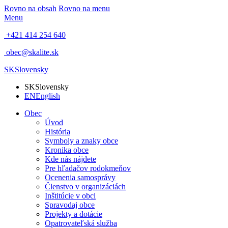
Rovno na obsah
Rovno na menu
Menu
+421 414 254 640
obec@skalite.sk
SK
Slovensky
SK
Slovensky
EN
English
Obec
Úvod
História
Symboly a znaky obce
Kronika obce
Kde nás nájdete
Pre hľadačov rodokmeňov
Ocenenia samosprávy
Členstvo v organizáciách
Inštitúcie v obci
Spravodaj obce
Projekty a dotácie
Opatrovateľská služba