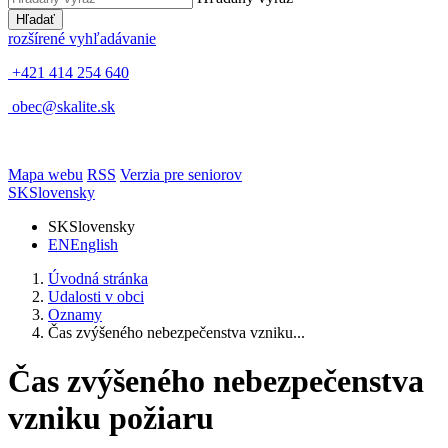
Hľadať
rozšírené vyhľadávanie
+421 414 254 640
obec@skalite.sk
Mapa webu
RSS
Verzia pre seniorov
SK
Slovensky
SK
Slovensky
EN
English
Úvodná stránka
Udalosti v obci
Oznamy
Čas zvýšeného nebezpečenstva vzniku...
Čas zvýšeného nebezpečenstva
vzniku požiaru