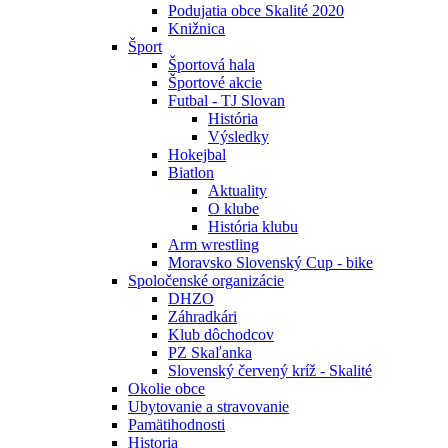
Podujatia obce Skalité 2020
Knižnica
Šport
Športová hala
Športové akcie
Futbal - TJ Slovan
História
Výsledky
Hokejbal
Biatlon
Aktuality
O klube
História klubu
Arm wrestling
Moravsko Slovenský Cup - bike
Spoločenské organizácie
DHZO
Záhradkári
Klub dôchodcov
PZ Skaľanka
Slovenský červený kríž - Skalité
Okolie obce
Ubytovanie a stravovanie
Pamätihodnosti
Historia