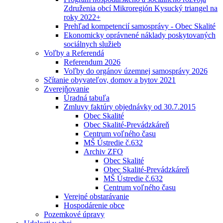
Združenia obcí Mikroregión Kysucký triangel na
roky 2022+
Prehľad kompetencií samosprávy - Obec Skalité
Ekonomicky oprávnené náklady poskytovaných
sociálnych služieb
Voľby a Referendá
Referendum 2026
Voľby do orgánov územnej samosprávy 2026
Sčítanie obyvateľov, domov a bytov 2021
Zverejňovanie
Úradná tabuľa
Zmluvy faktúry objednávky od 30.7.2015
Obec Skalité
Obec Skalité-Prevádzkáreň
Centrum voľného času
MŠ Ústredie č.632
Archiv ZFO
Obec Skalité
Obec Skalité-Prevádzkáreň
MŠ Ústredie č.632
Centrum voľného času
Verejné obstarávanie
Hospodárenie obce
Pozemkové úpravy