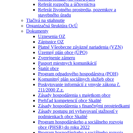
Referát rozpočtu a účtovníctva
Referát životného prostredia, pozemkov a
stavebného úradu
Tlačivá na stiahnutie
Organizačná štruktúra OcÚ
Dokumenty
Uznesenia OZ
Zápisnice OZ
Platné Všeobecne záväzné nariadenia (VZN)
Územný plán obce (ÚPO)
Zverejnenie zámeru
Pasport miestnych komunikácií
Štatút obce
Program odpadového hospodárstva (POH)
Komunitný plán sociálnych služieb obce
Poskytovanie informácií z vmysle zákona č.
211⁄2000 Z.z.
Zásady hospodárenia s majetkom obce
Prehľad kompetencií obce Skalité
Zásady hospodárenia s finančnými prostriedkami
Zásady postupu pri vybavovaní stažností v
podmienkach obce Skalité
Program hospodárskeho a sociálneho rozvoja
obce (PHSR) do roku 2022
Program hospodárskeho a sociálneho rozvoja