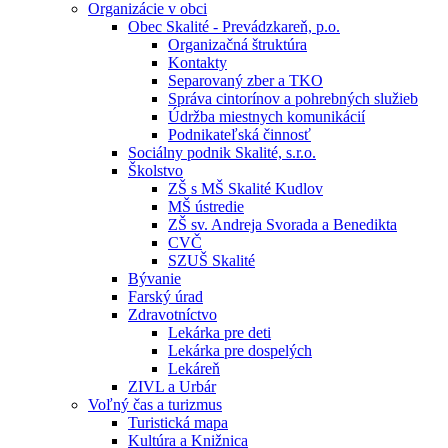
Organizácie v obci
Obec Skalité - Prevádzkareň, p.o.
Organizačná štruktúra
Kontakty
Separovaný zber a TKO
Správa cintorínov a pohrebných služieb
Údržba miestnych komunikácií
Podnikateľská činnosť
Sociálny podnik Skalité, s.r.o.
Školstvo
ZŠ s MŠ Skalité Kudlov
MŠ ústredie
ZŠ sv. Andreja Svorada a Benedikta
CVČ
SZUŠ Skalité
Bývanie
Farský úrad
Zdravotníctvo
Lekárka pre deti
Lekárka pre dospelých
Lekáreň
ZIVL a Urbár
Voľný čas a turizmus
Turistická mapa
Kultúra a Knižnica