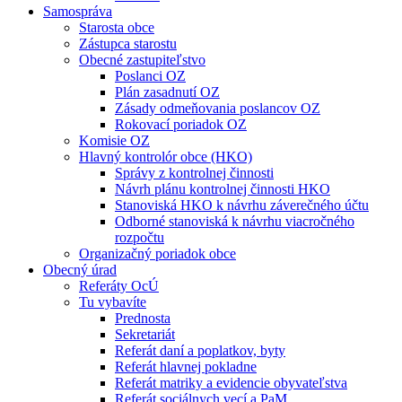
Samospráva
Starosta obce
Zástupca starostu
Obecné zastupiteľstvo
Poslanci OZ
Plán zasadnutí OZ
Zásady odmeňovania poslancov OZ
Rokovací poriadok OZ
Komisie OZ
Hlavný kontrolór obce (HKO)
Správy z kontrolnej činnosti
Návrh plánu kontrolnej činnosti HKO
Stanoviská HKO k návrhu záverečného účtu
Odborné stanoviská k návrhu viacročného
rozpočtu
Organizačný poriadok obce
Obecný úrad
Referáty OcÚ
Tu vybavíte
Prednosta
Sekretariát
Referát daní a poplatkov, byty
Referát hlavnej pokladne
Referát matriky a evidencie obyvateľstva
Referát sociálnych vecí a PaM