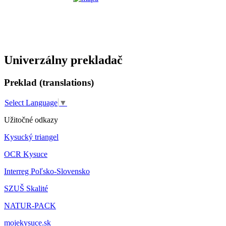
Univerzálny prekladač
Preklad (translations)
Select Language
▼
Užitočné odkazy
Kysucký triangel
OCR Kysuce
Interreg Poľsko-Slovensko
SZUŠ Skalité
NATUR-PACK
mojekysuce.sk