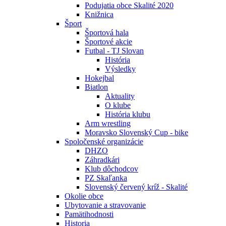
Podujatia obce Skalité 2020
Knižnica
Šport
Športová hala
Športové akcie
Futbal - TJ Slovan
História
Výsledky
Hokejbal
Biatlon
Aktuality
O klube
História klubu
Arm wrestling
Moravsko Slovenský Cup - bike
Spoločenské organizácie
DHZO
Záhradkári
Klub dôchodcov
PZ Skaľanka
Slovenský červený kríž - Skalité
Okolie obce
Ubytovanie a stravovanie
Pamätihodnosti
Historia