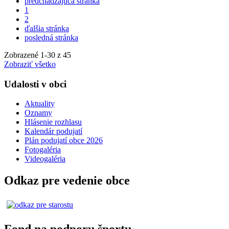
predchádzajúca stránka
1
2
ďalšia stránka
posledná stránka
Zobrazené
1
-
30
z 45
Zobraziť všetko
Udalosti v obci
Aktuality
Oznamy
Hlásenie rozhlasu
Kalendár podujatí
Plán podujatí obce 2026
Fotogaléria
Videogaléria
Odkaz pre vedenie obce