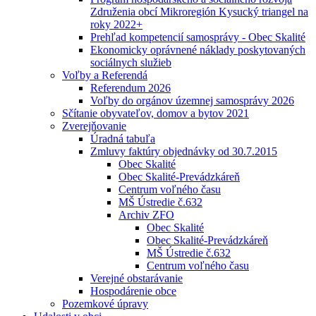
Združenia obcí Mikroregión Kysucký triangel na
roky 2022+
Prehľad kompetencií samosprávy - Obec Skalité
Ekonomicky oprávnené náklady poskytovaných
sociálnych služieb
Voľby a Referendá
Referendum 2026
Voľby do orgánov územnej samosprávy 2026
Sčítanie obyvateľov, domov a bytov 2021
Zverejňovanie
Úradná tabuľa
Zmluvy faktúry objednávky od 30.7.2015
Obec Skalité
Obec Skalité-Prevádzkáreň
Centrum voľného času
MŠ Ústredie č.632
Archiv ZFO
Obec Skalité
Obec Skalité-Prevádzkáreň
MŠ Ústredie č.632
Centrum voľného času
Verejné obstarávanie
Hospodárenie obce
Pozemkové úpravy