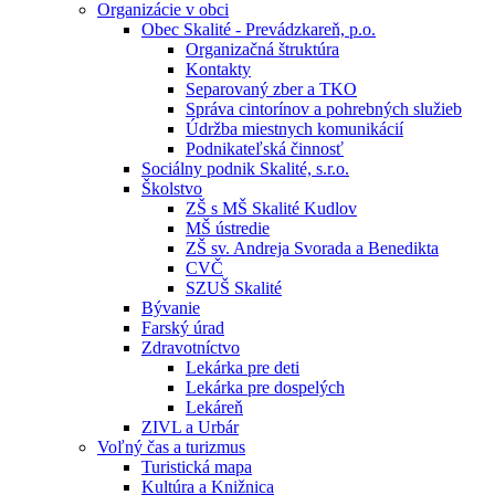
Organizácie v obci
Obec Skalité - Prevádzkareň, p.o.
Organizačná štruktúra
Kontakty
Separovaný zber a TKO
Správa cintorínov a pohrebných služieb
Údržba miestnych komunikácií
Podnikateľská činnosť
Sociálny podnik Skalité, s.r.o.
Školstvo
ZŠ s MŠ Skalité Kudlov
MŠ ústredie
ZŠ sv. Andreja Svorada a Benedikta
CVČ
SZUŠ Skalité
Bývanie
Farský úrad
Zdravotníctvo
Lekárka pre deti
Lekárka pre dospelých
Lekáreň
ZIVL a Urbár
Voľný čas a turizmus
Turistická mapa
Kultúra a Knižnica