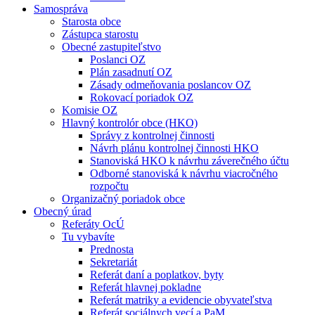
Samospráva
Starosta obce
Zástupca starostu
Obecné zastupiteľstvo
Poslanci OZ
Plán zasadnutí OZ
Zásady odmeňovania poslancov OZ
Rokovací poriadok OZ
Komisie OZ
Hlavný kontrolór obce (HKO)
Správy z kontrolnej činnosti
Návrh plánu kontrolnej činnosti HKO
Stanoviská HKO k návrhu záverečného účtu
Odborné stanoviská k návrhu viacročného
rozpočtu
Organizačný poriadok obce
Obecný úrad
Referáty OcÚ
Tu vybavíte
Prednosta
Sekretariát
Referát daní a poplatkov, byty
Referát hlavnej pokladne
Referát matriky a evidencie obyvateľstva
Referát sociálnych vecí a PaM