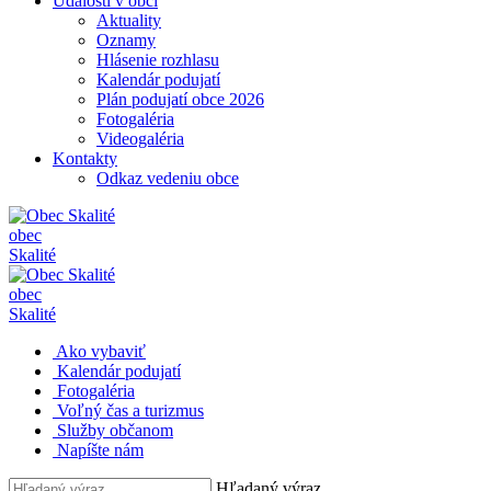
Udalosti v obci
Aktuality
Oznamy
Hlásenie rozhlasu
Kalendár podujatí
Plán podujatí obce 2026
Fotogaléria
Videogaléria
Kontakty
Odkaz vedeniu obce
obec
Skalité
obec
Skalité
Ako vybaviť
Kalendár podujatí
Fotogaléria
Voľný čas a turizmus
Služby občanom
Napíšte nám
Hľadaný výraz