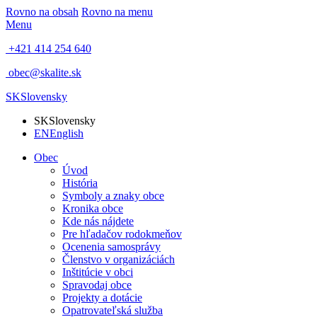
Rovno na obsah
Rovno na menu
Menu
+421 414 254 640
obec@skalite.sk
SK
Slovensky
SK
Slovensky
EN
English
Obec
Úvod
História
Symboly a znaky obce
Kronika obce
Kde nás nájdete
Pre hľadačov rodokmeňov
Ocenenia samosprávy
Členstvo v organizáciách
Inštitúcie v obci
Spravodaj obce
Projekty a dotácie
Opatrovateľská služba