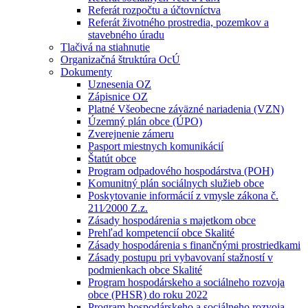
Referát rozpočtu a účtovníctva
Referát životného prostredia, pozemkov a
stavebného úradu
Tlačivá na stiahnutie
Organizačná štruktúra OcÚ
Dokumenty
Uznesenia OZ
Zápisnice OZ
Platné Všeobecne záväzné nariadenia (VZN)
Územný plán obce (ÚPO)
Zverejnenie zámeru
Pasport miestnych komunikácií
Štatút obce
Program odpadového hospodárstva (POH)
Komunitný plán sociálnych služieb obce
Poskytovanie informácií z vmysle zákona č.
211⁄2000 Z.z.
Zásady hospodárenia s majetkom obce
Prehľad kompetencií obce Skalité
Zásady hospodárenia s finančnými prostriedkami
Zásady postupu pri vybavovaní stažností v
podmienkach obce Skalité
Program hospodárskeho a sociálneho rozvoja
obce (PHSR) do roku 2022
Program hospodárskeho a sociálneho rozvoja