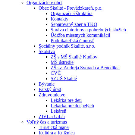
Organizácie v obci
Obec Skalité - Prevádzkareň, p.o.
Organizačná štruktúra
Kontakty
Separovaný zber a TKO
Správa cintorínov a pohrebných služieb
Údržba miestnych komunikácií
Podnikateľská činnosť
Sociálny podnik Skalité, s.r.o.
Školstvo
ZŠ s MŠ Skalité Kudlov
MŠ ústredie
ZŠ sv. Andreja Svorada a Benedikta
CVČ
SZUŠ Skalité
Bývanie
Farský úrad
Zdravotníctvo
Lekárka pre deti
Lekárka pre dospelých
Lekáreň
ZIVL a Urbár
Voľný čas a turizmus
Turistická mapa
Kultúra a Knižnica