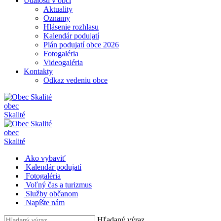
Udalosti v obci
Aktuality
Oznamy
Hlásenie rozhlasu
Kalendár podujatí
Plán podujatí obce 2026
Fotogaléria
Videogaléria
Kontakty
Odkaz vedeniu obce
obec
Skalité
obec
Skalité
Ako vybaviť
Kalendár podujatí
Fotogaléria
Voľný čas a turizmus
Služby občanom
Napíšte nám
Hľadaný výraz