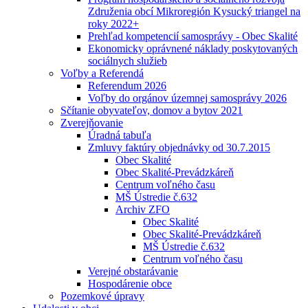
Združenia obcí Mikroregión Kysucký triangel na
roky 2022+
Prehľad kompetencií samosprávy - Obec Skalité
Ekonomicky oprávnené náklady poskytovaných
sociálnych služieb
Voľby a Referendá
Referendum 2026
Voľby do orgánov územnej samosprávy 2026
Sčítanie obyvateľov, domov a bytov 2021
Zverejňovanie
Úradná tabuľa
Zmluvy faktúry objednávky od 30.7.2015
Obec Skalité
Obec Skalité-Prevádzkáreň
Centrum voľného času
MŠ Ústredie č.632
Archiv ZFO
Obec Skalité
Obec Skalité-Prevádzkáreň
MŠ Ústredie č.632
Centrum voľného času
Verejné obstarávanie
Hospodárenie obce
Pozemkové úpravy