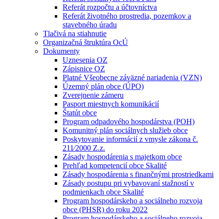
Referát rozpočtu a účtovníctva
Referát životného prostredia, pozemkov a
stavebného úradu
Tlačivá na stiahnutie
Organizačná štruktúra OcÚ
Dokumenty
Uznesenia OZ
Zápisnice OZ
Platné Všeobecne záväzné nariadenia (VZN)
Územný plán obce (ÚPO)
Zverejnenie zámeru
Pasport miestnych komunikácií
Štatút obce
Program odpadového hospodárstva (POH)
Komunitný plán sociálnych služieb obce
Poskytovanie informácií z vmysle zákona č.
211⁄2000 Z.z.
Zásady hospodárenia s majetkom obce
Prehľad kompetencií obce Skalité
Zásady hospodárenia s finančnými prostriedkami
Zásady postupu pri vybavovaní stažností v
podmienkach obce Skalité
Program hospodárskeho a sociálneho rozvoja
obce (PHSR) do roku 2022
Program hospodárskeho a sociálneho rozvoja