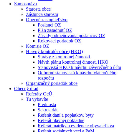
Samospráva
Starosta obce
Zástupca starostu
Obecné zastupiteľstvo
Poslanci OZ
Plán zasadnutí OZ
Zásady odmeňovania poslancov OZ
Rokovací poriadok OZ
Komisie OZ
Hlavný kontrolór obce (HKO)
Správy z kontrolnej činnosti
Návrh plánu kontrolnej činnosti HKO
Stanoviská HKO k návrhu záverečného účtu
Odborné stanoviská k návrhu viacročného
rozpočtu
Organizačný poriadok obce
Obecný úrad
Referáty OcÚ
Tu vybavíte
Prednosta
Sekretariát
Referát daní a poplatkov, byty
Referát hlavnej pokladne
Referát matriky a evidencie obyvateľstva
Referát sociálnych vecí a PaM