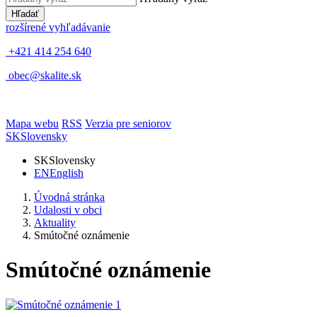
Hľadať
rozšírené vyhľadávanie
+421 414 254 640
obec@skalite.sk
Mapa webu
RSS
Verzia pre seniorov
SK
Slovensky
SK
Slovensky
EN
English
Úvodná stránka
Udalosti v obci
Aktuality
Smútočné oznámenie
Smútočné oznámenie