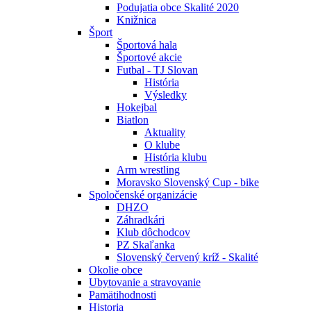
Podujatia obce Skalité 2020
Knižnica
Šport
Športová hala
Športové akcie
Futbal - TJ Slovan
História
Výsledky
Hokejbal
Biatlon
Aktuality
O klube
História klubu
Arm wrestling
Moravsko Slovenský Cup - bike
Spoločenské organizácie
DHZO
Záhradkári
Klub dôchodcov
PZ Skaľanka
Slovenský červený kríž - Skalité
Okolie obce
Ubytovanie a stravovanie
Pamätihodnosti
Historia