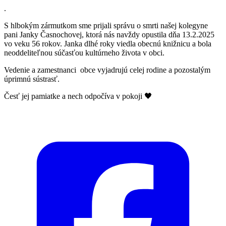
.
S hlbokým zármutkom sme prijali správu o smrti našej kolegyne
pani Janky Časnochovej, ktorá nás navždy opustila dňa 13.2.2025
vo veku 56 rokov. Janka dlhé roky viedla obecnú knižnicu a bola
neoddeliteľnou súčasťou kultúrneho života v obci.
Vedenie a zamestnanci obce vyjadrujú celej rodine a pozostalým
úprimnú sústrasť.
Česť jej pamiatke a nech odpočíva v pokoji 🖤