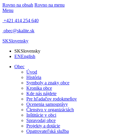
Rovno na obsah
Rovno na menu
Menu
+421 414 254 640
obec@skalite.sk
SK
Slovensky
SK
Slovensky
EN
English
Obec
Úvod
História
Symboly a znaky obce
Kronika obce
Kde nás nájdete
Pre hľadačov rodokmeňov
Ocenenia samosprávy
Členstvo v organizáciách
Inštitúcie v obci
Spravodaj obce
Projekty a dotácie
Opatrovateľská služba