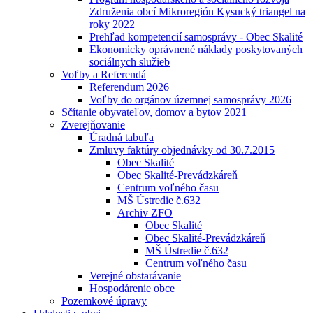
Združenia obcí Mikroregión Kysucký triangel na
roky 2022+
Prehľad kompetencií samosprávy - Obec Skalité
Ekonomicky oprávnené náklady poskytovaných
sociálnych služieb
Voľby a Referendá
Referendum 2026
Voľby do orgánov územnej samosprávy 2026
Sčítanie obyvateľov, domov a bytov 2021
Zverejňovanie
Úradná tabuľa
Zmluvy faktúry objednávky od 30.7.2015
Obec Skalité
Obec Skalité-Prevádzkáreň
Centrum voľného času
MŠ Ústredie č.632
Archiv ZFO
Obec Skalité
Obec Skalité-Prevádzkáreň
MŠ Ústredie č.632
Centrum voľného času
Verejné obstarávanie
Hospodárenie obce
Pozemkové úpravy