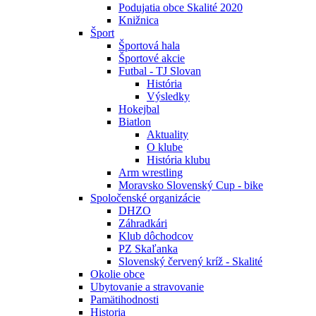
Podujatia obce Skalité 2020
Knižnica
Šport
Športová hala
Športové akcie
Futbal - TJ Slovan
História
Výsledky
Hokejbal
Biatlon
Aktuality
O klube
História klubu
Arm wrestling
Moravsko Slovenský Cup - bike
Spoločenské organizácie
DHZO
Záhradkári
Klub dôchodcov
PZ Skaľanka
Slovenský červený kríž - Skalité
Okolie obce
Ubytovanie a stravovanie
Pamätihodnosti
Historia