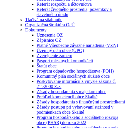
Referát rozpočtu a účtovníctva
Referát životného prostredia, pozemkov a
stavebného úradu
Tlačivá na stiahnutie
Organizačná štruktúra OcÚ
Dokumenty
Uznesenia OZ
Zápisnice OZ
Platné Všeobecne záväzné nariadenia (VZN)
Územný plán obce (ÚPO)
Zverejnenie zámeru
Pasport miestnych komunikácií
Štatút obce
Program odpadového hospodárstva (POH)
Komunitný plán sociálnych služieb obce
Poskytovanie informácií z vmysle zákona č.
211⁄2000 Z.z.
Zásady hospodárenia s majetkom obce
Prehľad kompetencií obce Skalité
Zásady hospodárenia s finančnými prostriedkami
Zásady postupu pri vybavovaní stažností v
podmienkach obce Skalité
Program hospodárskeho a sociálneho rozvoja
obce (PHSR) do roku 2022
Program hospodárskeho a sociálneho rozvoja