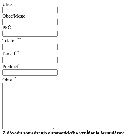
Ulica
Obec/Mesto
PSČ
**
Telefón
**
E-mail
*
Predmet
*
Obsah
Z dôvodu zamedzenia automatického vypĺňania formulárov