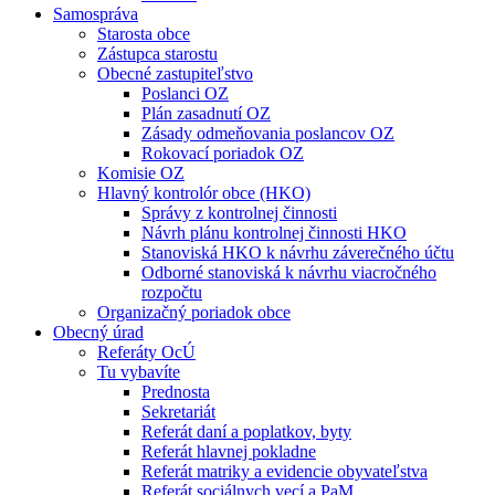
Samospráva
Starosta obce
Zástupca starostu
Obecné zastupiteľstvo
Poslanci OZ
Plán zasadnutí OZ
Zásady odmeňovania poslancov OZ
Rokovací poriadok OZ
Komisie OZ
Hlavný kontrolór obce (HKO)
Správy z kontrolnej činnosti
Návrh plánu kontrolnej činnosti HKO
Stanoviská HKO k návrhu záverečného účtu
Odborné stanoviská k návrhu viacročného
rozpočtu
Organizačný poriadok obce
Obecný úrad
Referáty OcÚ
Tu vybavíte
Prednosta
Sekretariát
Referát daní a poplatkov, byty
Referát hlavnej pokladne
Referát matriky a evidencie obyvateľstva
Referát sociálnych vecí a PaM