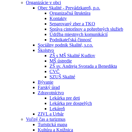
Organizácie v obci
Obec Skalité - Prevádzkareň, p.o.
Organizačná štruktúra
Kontakty
Separovaný zber a TKO
Správa cintorínov a pohrebných služieb
Údržba miestnych komunikácií
Podnikateľská činnosť
Sociálny podnik Skalité, s.r.o.
Školstvo
ZŠ s MŠ Skalité Kudlov
MŠ ústredie
ZŠ sv. Andreja Svorada a Benedikta
CVČ
SZUŠ Skalité
Bývanie
Farský úrad
Zdravotníctvo
Lekárka pre deti
Lekárka pre dospelých
Lekáreň
ZIVL a Urbár
Voľný čas a turizmus
Turistická mapa
Kultúra a Knižnica