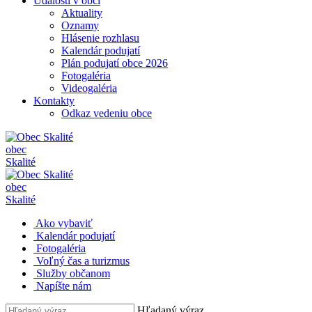
Udalosti v obci
Aktuality
Oznamy
Hlásenie rozhlasu
Kalendár podujatí
Plán podujatí obce 2026
Fotogaléria
Videogaléria
Kontakty
Odkaz vedeniu obce
obec
Skalité
obec
Skalité
Ako vybaviť
Kalendár podujatí
Fotogaléria
Voľný čas a turizmus
Služby občanom
Napíšte nám
Hľadaný výraz