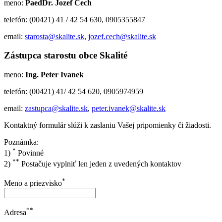
meno:
PaedDr. Jozef Cech
telefón: (00421) 41 / 42 54 630, 0905355847
email:
starosta@skalite.sk
,
jozef.cech@skalite.sk
Zástupca starostu obce Skalité
meno:
Ing. Peter Ivanek
telefón: (00421) 41/ 42 54 620, 0905974959
email:
zastupca@skalite.sk
,
peter.ivanek@skalite.sk
Kontaktný formulár slúži k zaslaniu Vašej pripomienky či žiadosti.
Poznámka:
*
1)
Povinné
**
2)
Postačuje vyplniť len jeden z uvedených kontaktov
*
Meno a priezvisko
**
Adresa