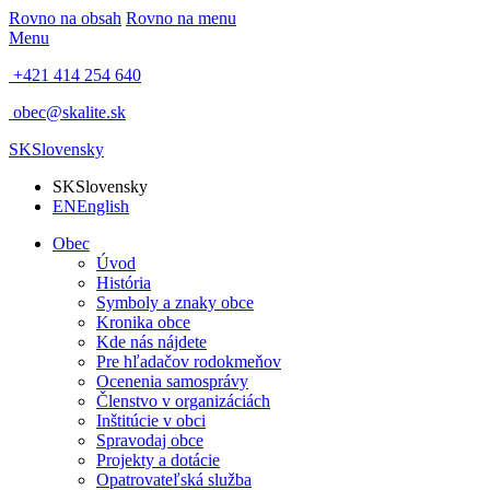
Rovno na obsah
Rovno na menu
Menu
+421 414 254 640
obec@skalite.sk
SK
Slovensky
SK
Slovensky
EN
English
Obec
Úvod
História
Symboly a znaky obce
Kronika obce
Kde nás nájdete
Pre hľadačov rodokmeňov
Ocenenia samosprávy
Členstvo v organizáciách
Inštitúcie v obci
Spravodaj obce
Projekty a dotácie
Opatrovateľská služba