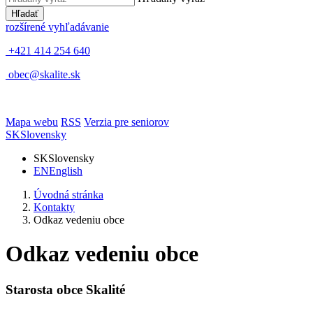
Hľadať
rozšírené vyhľadávanie
+421 414 254 640
obec@skalite.sk
Mapa webu
RSS
Verzia pre seniorov
SK
Slovensky
SK
Slovensky
EN
English
Úvodná stránka
Kontakty
Odkaz vedeniu obce
Odkaz vedeniu obce
Starosta obce Skalité